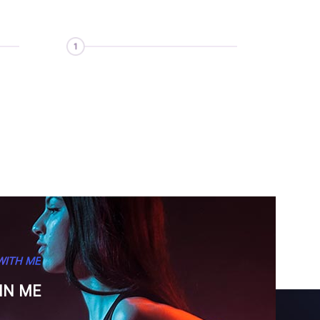
WITH ME
IN ME