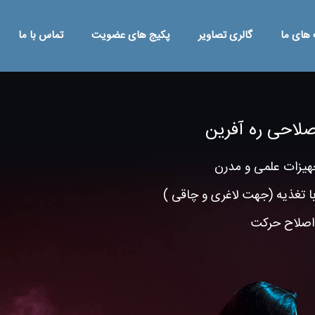
 های ما
گالری تصاویر
پکیج های عضویت
تماس با ما
لاحی ره آفرین
تجهیزات علمی و مدرن
تغذیه (جهت لاغری و چاقی )
 اصلاح حرکت