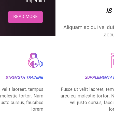
imperdiet.
IS
READ MORE
Aliquam ac dui vel du
acc
STRENGTH TRAINING
SUPPLEMENTAT
 velit laoreet, tempus
Fusce ut velit laoreet, te
 molestie tortor. Nam
arcu eu, molestie tortor.
 justo cursus, faucibus
vel justo cursus, fauc
lorem
lo