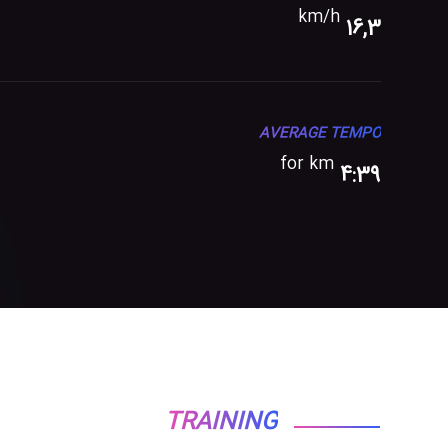
km/h
16,3
AVERAGE TEMPO
for km
4:39
TRAINING