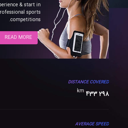
perience & start in
rofessional sports
competitions.
READ MORE
DISTANCE COVERED
km
298 433
AVERAGE SPEED